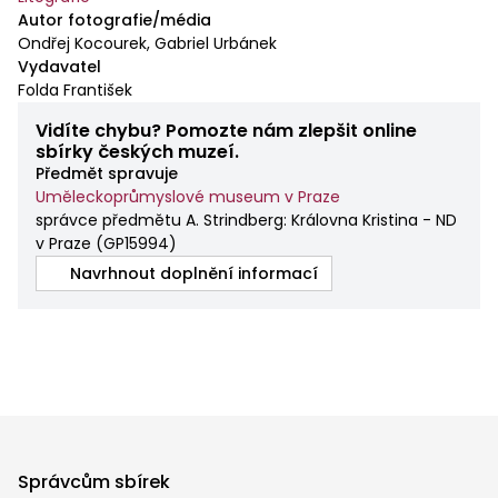
Autor fotografie/média
Ondřej Kocourek, Gabriel Urbánek
Vydavatel
Folda František
Vidíte chybu? Pomozte nám zlepšit online
sbírky českých muzeí.
Předmět spravuje
Uměleckoprůmyslové museum v Praze
správce předmětu A. Strindberg: Královna Kristina - ND
v Praze
(
GP15994
)
Navrhnout doplnění informací
Správcům sbírek