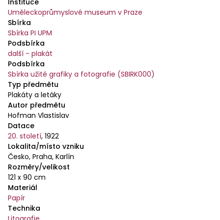
Instituce
Uměleckoprůmyslové museum v Praze
Sbírka
Sbírka PI UPM
Podsbírka
další - plakát
Podsbírka
Sbírka užité grafiky a fotografie (SBIRK000)
Typ předmětu
Plakáty a letáky
Autor předmětu
Hofman Vlastislav
Datace
20. století
,
1922
Lokalita/místo vzniku
Česko, Praha, Karlín
Rozměry/velikost
121 x 90 cm
Materiál
Papír
Technika
Litografie