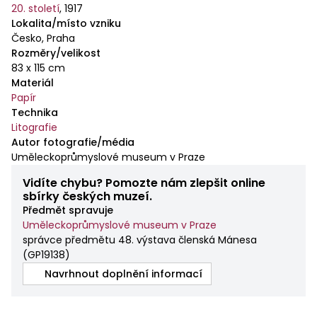
20. století
,
1917
Lokalita/místo vzniku
Česko, Praha
Rozměry/velikost
83 x 115 cm
Materiál
Papír
Technika
Litografie
Autor fotografie/média
Uměleckoprůmyslové museum v Praze
Vidíte chybu? Pomozte nám zlepšit online
sbírky českých muzeí.
Předmět spravuje
Uměleckoprůmyslové museum v Praze
správce předmětu 48. výstava členská Mánesa
(
GP19138
)
Navrhnout doplnění informací