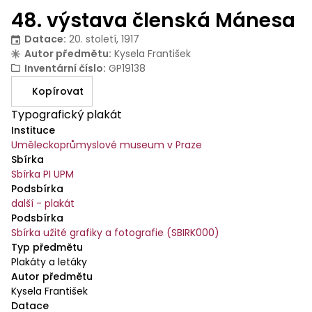
48. výstava členská Mánesa
Datace
:
20. století, 1917
Autor předmětu
:
Kysela František
Inventární číslo
:
GP19138
Kopírovat
Typografický plakát
Instituce
Uměleckoprůmyslové museum v Praze
Sbírka
Sbírka PI UPM
Podsbírka
další - plakát
Podsbírka
Sbírka užité grafiky a fotografie (SBIRK000)
Typ předmětu
Plakáty a letáky
Autor předmětu
Kysela František
Datace