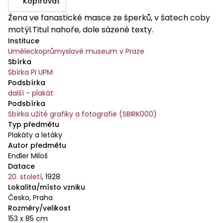
Kopírovat
Žena ve fanastické masce ze šperků, v šatech coby
motýl.Titul nahoře, dole sázené texty.
Instituce
Uměleckoprůmyslové museum v Praze
Sbírka
Sbírka PI UPM
Podsbírka
další - plakát
Podsbírka
Sbírka užité grafiky a fotografie (SBIRK000)
Typ předmětu
Plakáty a letáky
Autor předmětu
Endler Miloš
Datace
20. století
,
1928
Lokalita/místo vzniku
Česko, Praha
Rozměry/velikost
153 x 85 cm