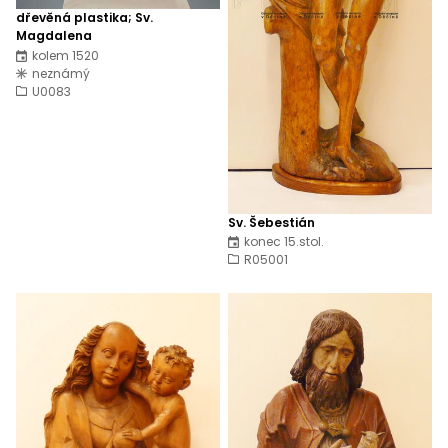
dřevěná plastika; Sv.
Magdalena
kolem 1520
neznámý
U0083
Sv. Šebestián
konec 15.stol.
R05001