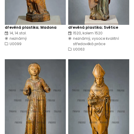
dřevěná plastika; Madona
dřevěná plastika; Světice
14, 14.stol.
1520, kolem 1520
neznámý
neznámý, vysoce kvalitní
U0099
středověká práce
U0063