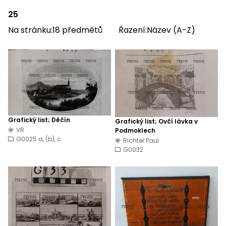
25
Na stránku:
18
předmětů
Řazení:
Název (A-Z)
Grafický list; Děčín
Grafický list; Ovčí lávka v
VR
Podmoklech
G0025 a, (b), c
Richter Paul
G0032