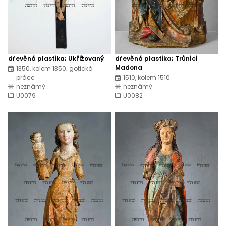
dřevěná plastika; Ukřižovaný
dřevěná plastika; Trůnící
Madona
1350, kolem 1350; gotická
práce
1510, kolem 1510
neznámý
neznámý
U0079
U0082