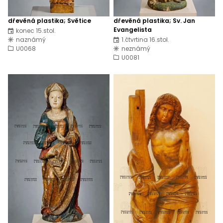
dřevěná plastika; Světice
dřevěná plastika; Sv. Jan
Evangelista
konec 15.stol.
naznámý
1.čtvrtina 16.stol.
U0068
neznámý
U0081