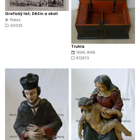
Grafický list; Děčín a okolí
Preiss
G0033
Truhla
1696, 1696
R12873