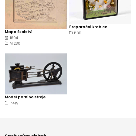
Preparační krabice
Mapa školství
P 311
1894
M 230
Model parního stroje
P 419