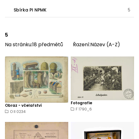
Sbírka PI NPMK
5
5
Na stránku:
18
předmětů
Řazení:
Název (A-Z)
Fotografie
Obraz - včelařství
F 1790_6
O II 0234