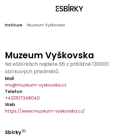
Instituce
Muzeum Vyškovska
Muzeum Vyškovska
Na eSbírkách najdete 66 z přibližně 130000
sbírkových předmětů.
Mail
mv@muzeum-vyskovska.cz
Telefon
+420517348040
Web
https://www.muzeum-vyskovska.cz/
Sbírky
(
1
)