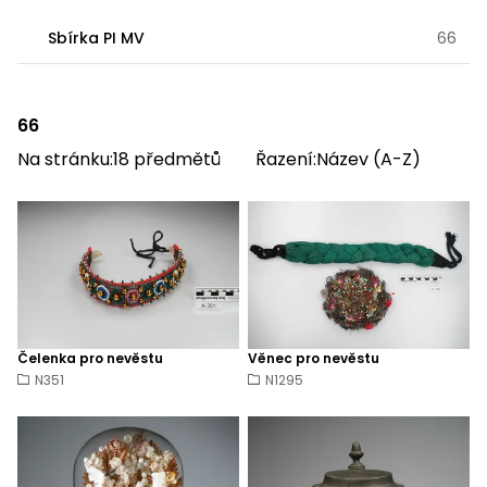
Sbírka PI MV
66
66
Na stránku:
18
předmětů
Řazení:
Název (A-Z)
Čelenka pro nevěstu
Věnec pro nevěstu
N351
N1295