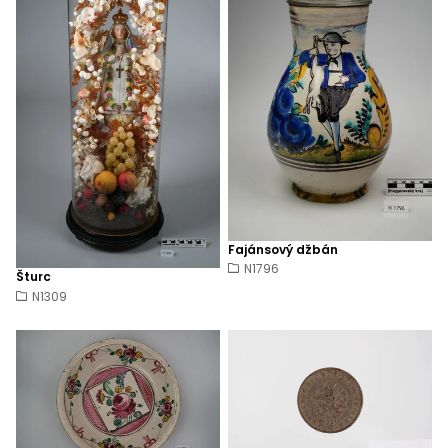
Fajánsový džbán
N1796
Šturc
N1309