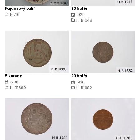
Fajánsový talíř
20 haléř
N1716
1921
H-B1648
5 koruna
20 haléř
1930
1930
H-B1680
H-B1682