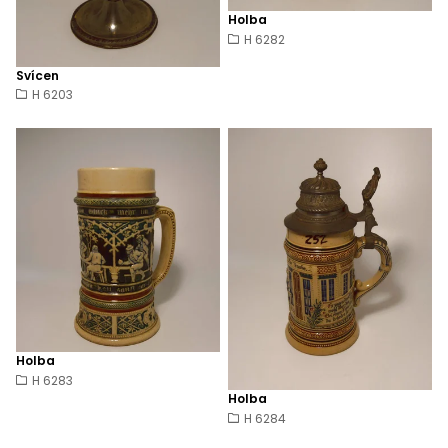
Holba
H 6282
Svícen
H 6203
Holba
H 6283
Holba
H 6284