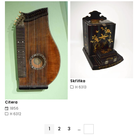
Skříňka
H 6313
Citera
1856
H 6312
1
2
3
...