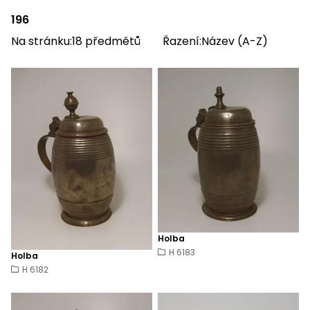
196
Na stránku:
18
předmětů
Řazení:
Název (A-Z)
Holba
H 6183
Holba
H 6182