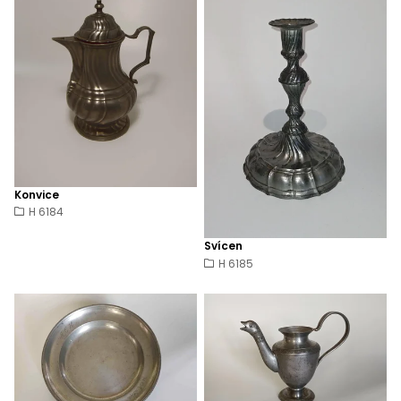
Konvice
H 6184
Svícen
H 6185