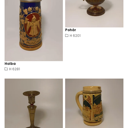
Pohár
H 6201
Holba
H 6281