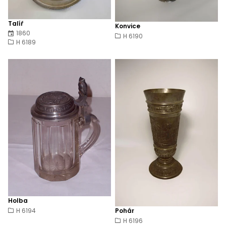
Talíř
Konvice
1860
H 6190
H 6189
Holba
H 6194
Pohár
H 6196