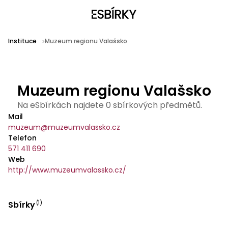
Instituce
Muzeum regionu Valašsko
Muzeum regionu Valašsko
Na eSbírkách najdete 0 sbírkových předmětů.
Mail
muzeum@muzeumvalassko.cz
Telefon
571 411 690
Web
http://www.muzeumvalassko.cz/
Sbírky
(
1
)