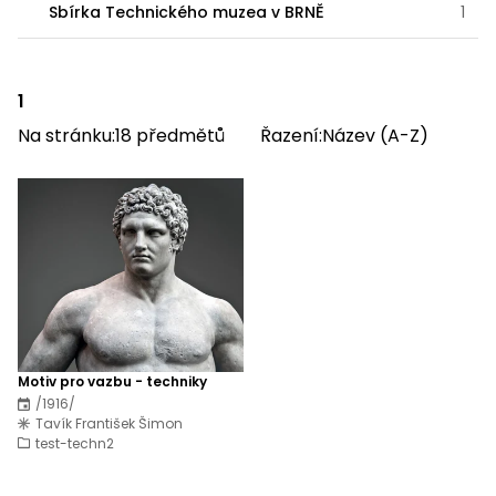
Sbírka Technického muzea v BRNĚ
1
1
Na stránku:
18
předmětů
Řazení:
Název (A-Z)
Motiv pro vazbu - techniky
/1916/
Tavík František Šimon
test-techn2