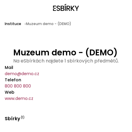
Instituce
Muzeum demo - (DEMO)
Muzeum demo - (DEMO)
Na eSbírkách najdete 1 sbírkových předmětů.
Mail
demo@demo.cz
Telefon
800 800 800
Web
www.demo.cz
Sbírky
(
1
)