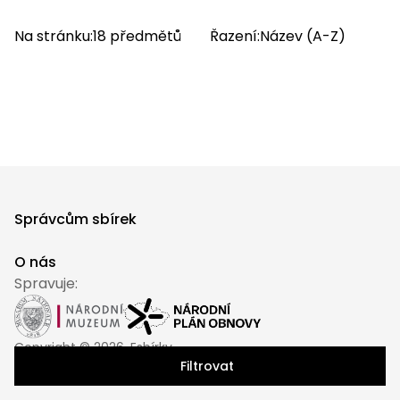
Na stránku:
18
předmětů
Řazení:
Název (A-Z)
Správcům sbírek
O nás
Spravuje:
Copyright ©
2026
, Esbírky
Filtrovat