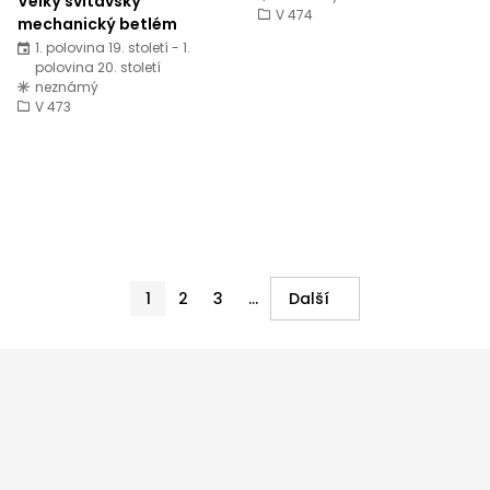
Velký svitavský
V 474
mechanický betlém
1. polovina 19. století - 1.
polovina 20. století
neznámý
V 473
1
2
3
...
Další