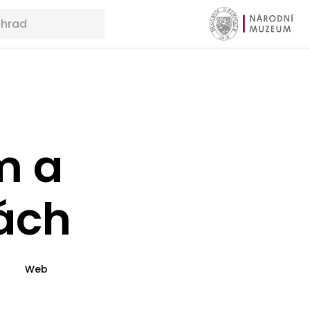
m a
vách
Web