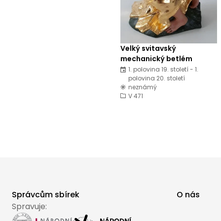
Velký svitavský
mechanický betlém
1. polovina 19. století - 1.
polovina 20. století
neznámý
V 471
Správcům sbírek
O nás
Spravuje: