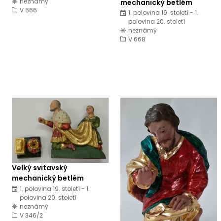
neznámý
mechanický betlém
V 666
1. polovina 19. století - 1.
polovina 20. století
neznámý
V 668
Velký svitavský
mechanický betlém
1. polovina 19. století - 1.
polovina 20. století
neznámý
V 346/2