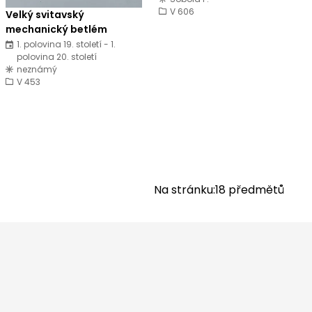
V 606
Velký svitavský
mechanický betlém
1. polovina 19. století - 1.
polovina 20. století
neznámý
V 453
Na stránku:
18
předmětů