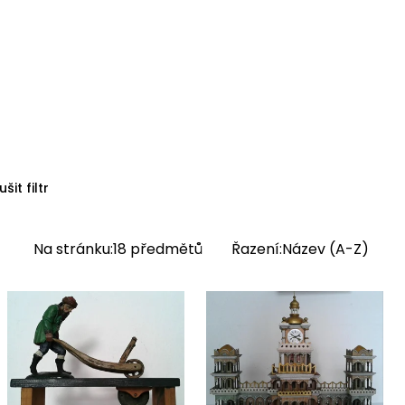
ušit filtr
Na stránku:
18
předmětů
Řazení:
Název (A-Z)