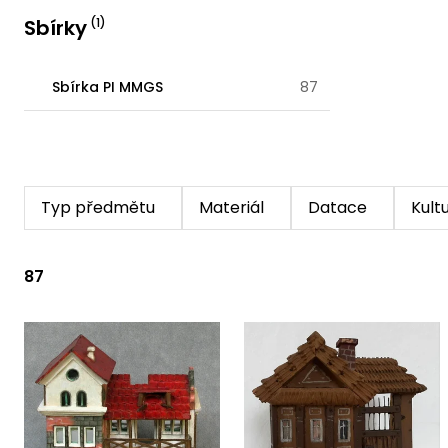
Sbírky
(
1
)
Sbírka PI MMGS
87
Typ předmětu
Materiál
Datace
Kult
87