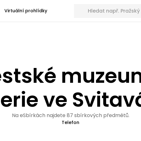
Hledat sbírkové předměty
Virtuální prohlídky
stské muzeu
erie ve Svita
Na eSbírkách najdete 87 sbírkových předmětů.
Telefon