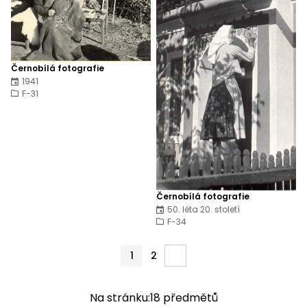
Černobílá fotografie
1941
F-31
Černobílá fotografie
50. léta 20. století
F-34
1
2
Na stránku:
18
předmětů