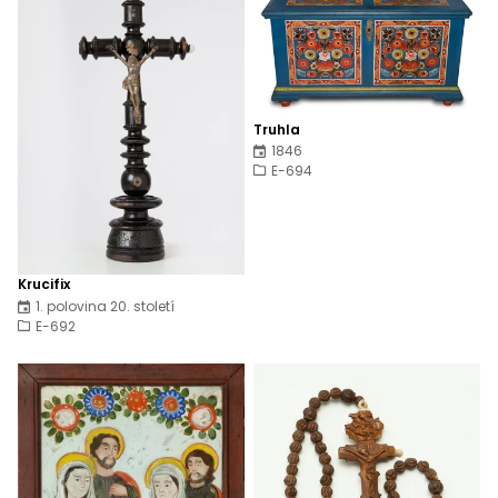
Truhla
1846
E-694
Krucifix
1. polovina 20. století
E-692