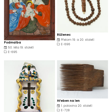
Růženec
Přelom 19. a 20. století
Podmalba
E-696
50. léta 19. století
E-695
Hřeben na len
1. polovina 20. století
E-728