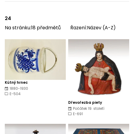
24
Na stránku:
18
předmětů
Řazení:
Název (A-Z)
Kútný hrnec
1880-1930
E-504
Dřevořezba piety
Počátek 19. století
E-691