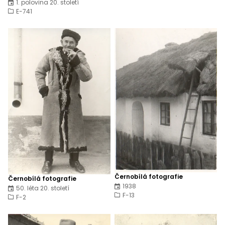
1. polovina 20. století
E-741
Černobílá fotografie
Černobílá fotografie
1938
50. léta 20. století
F-13
F-2