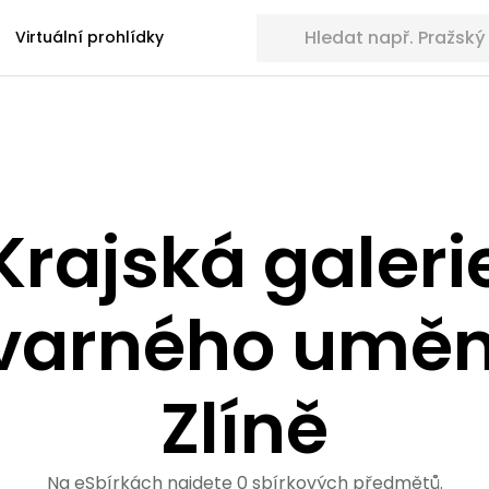
Hledat sbírkové předměty
Virtuální prohlídky
Krajská galeri
varného uměn
Zlíně
Na eSbírkách najdete 0 sbírkových předmětů.