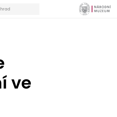
e
í ve