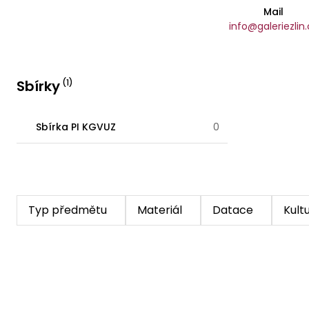
Mail
info@galeriezlin.
Sbírky
(
1
)
Sbírka PI KGVUZ
0
Typ předmětu
Materiál
Datace
Kult