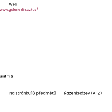
Web
/www.galeriezlin.cz/cz/
ušit filtr
Na stránku:
18
předmětů
Řazení:
Název (A-Z)