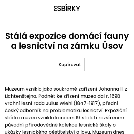
Stálá expozice domácí fauny
a lesnictví na zámku Úsov
Kopírovat
Muzeum vzniklo jako soukromé zařízení Johanna II. z
Lichtenštejna. Podnět ke zřízen
í muzea dal r. 1898
vrchní lesní rada Julius Wiehl (1847-1917), přední
český odborník na problematiku lesnictví. Expoziční
sbírka muzea vznikla koncem 19. století rozšířením
původní přírodovědné kolekce le
snické školy o
ukázky lesnického pěstitelství a lovu. Muzeum dnes