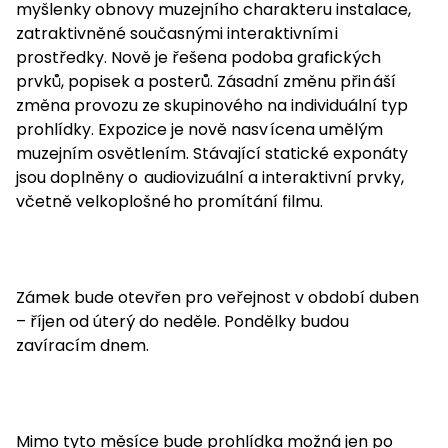
myšlenky obnovy muzejního charakteru instalace,
zatraktivněné současnými interaktivním
i
prostředky. Nově je řešena podoba grafických
prvků, popisek a posterů. Zásadní změnu přin
áší
změna provozu ze skupinového na individuální typ
prohlídky. Expozice je nově nasv
ícena umělým
muzejním osvětlením. Stávající statické exponáty
jsou doplněny o
audiovizuální a interaktivní prvky,
včetně velkoplošné
ho promítání filmu.
Zámek bude otevřen pro veřejnost v období duben
– říjen od úterý do nedě
le. Pondělky budou
zavíracím dnem.
Mimo tyto měsíce bude prohlídka možná jen po