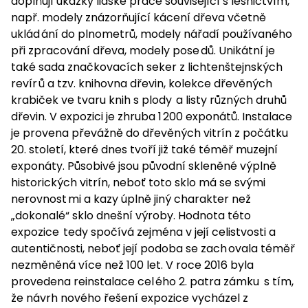
doplňují ukázky lidské práce související s lesnictvím,
např. modely znázorňující kácení dřeva včetně
uklád
ání do plnometrů, modely nářadí používaného
při zpracování dřeva, modely pose
dů. Unikátní je
také sada značkovacích seker z lichtenštejnských
revír
ů a tzv. knihovna dřevin, kolekce dřevěných
krabiček ve tvaru knih s plody
a listy různých druhů
dřevin. V expozici je zhruba 1
200 exponátů. Instalace
je provena
převážně do dřevěných vitrín z počátku
20. století, které dnes tvoří již také téměř muzejní
exponáty. Působivé jsou původní skleněné výplně
historických vitrín, neboť toto sklo má se svými
nerovnost
mi a kazy úplně jiný charakter než
„dokonalé“ sklo dnešní výroby.
Hodnota této
expozice
tedy spočívá zejména v její celistvosti a
autentičnosti, neboť její podoba se
zach
ovala téměř
nezměněná více než 100 let. V roce 2016 byla
provedena reinstalace cel
ého 2. patra zámku
s tím,
že návrh nového řešení expozice vychá
zel z