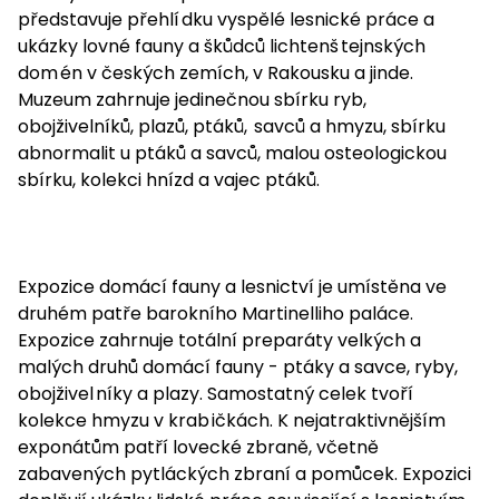
p
ředstavuje přehlí
dku vyspělé lesnické práce a
ukázky lovné fauny a škůdců lichtenš
tejnských
dom
én v českých zemích, v Rakousku a jinde.
Muzeum zahrnuje jedinečnou sbírku ryb,
obojživelníků, plazů, ptáků,
savců a hmyzu, sbírku
abnormalit u ptáků a savců, malou osteologickou
sbírku, kolekci hnízd a vajec ptáků.
Expozice domácí fauny a lesnictví je umístěna ve
druhém patře barokního Martinelliho paláce.
Expozice zahrnuje totální preparáty velkých a
malých druhů domácí fauny - ptáky a savce, ryby,
obojživel
níky a plazy. Samostatný celek tvoří
kolekce hmyzu v krab
ičká
ch. K nejatraktivnějším
exponátům patří lovecké zbraně, včetně
zabavených pytláckých zbraní a pomůcek. Expozici