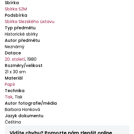
Sbírka
Sbírka SZM
Podsbírka
Sbírka Slezského ústavu
Typ předmětu
Historické sbírky
Autor předmětu
Neznámý
Datace
20. století
,
1980
Rozměry/velikost
21 x 30 sm
Materiál
Papír
Technika
Tisk
,
Tisk
Autor fotografie/média
Barbora Honková
Jazyk dokumentu
Čeština
Vidíte chybu? Pomozte nám zlepšit online