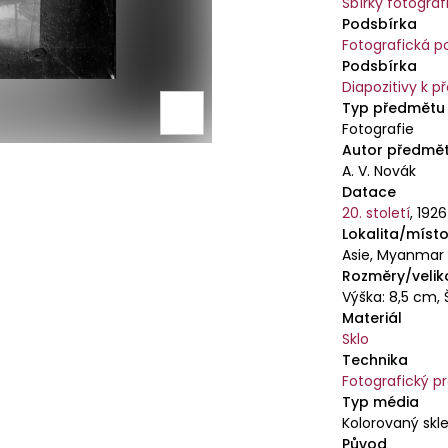
Sbírky fotografi
Podsbírka
Fotografická po
Podsbírka
Diapozitivy k 
Typ předmětu
Fotografie
Autor předmě
A. V. Novák
Datace
20. století
,
1926
Lokalita/místo
Asie, Myanmar
Rozměry/velik
Výška: 8,5 cm, 
Materiál
Sklo
Technika
Fotografický p
Typ média
Kolorovaný skl
Původ