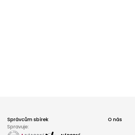
Správcům sbírek
O nás
Spravuje: