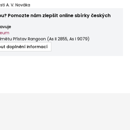
sti A. V. Nováka
bu? Pomozte nám zlepšit online sbírky českých
avuje
zeum
dmětu Přístav Rangoon
(
As II 2855, As I 9079
)
ut doplnění informací