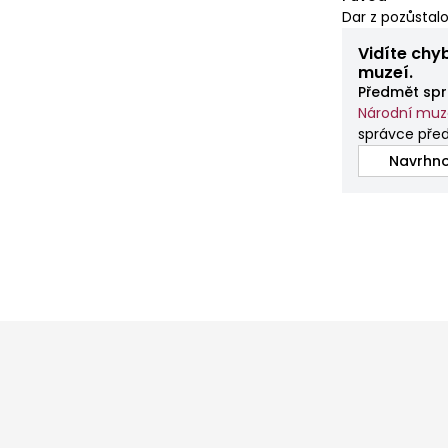
Dar z pozůstalo
Vidíte chy
muzeí.
Předmět spr
Národní mu
správce pře
Navrhno