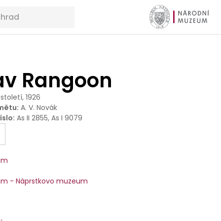
tav Rangoon
 století, 1926
mětu
:
A. V. Novák
íslo
:
As II 2855, As I 9079
um
um - Náprstkovo muzeum