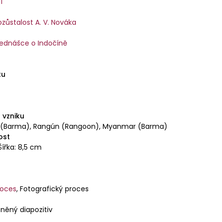
í
zůstalost A. V. Nováka
přednášce o Indočíně
tu
 vzniku
 (Barma), Rangún (Rangoon), Myanmar (Barma)
ost
Šířka: 8,5 cm
roces
,
Fotografický proces
eněný diapozitiv