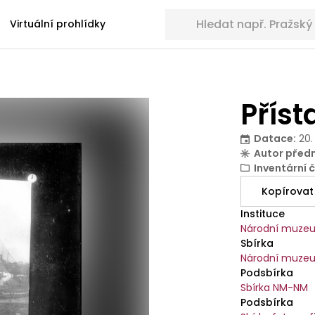
Hledat sbírkové předměty
Virtuální prohlídky
Přís
Datace
:
20.
Autor před
Inventární č
Kopírovat
Instituce
Národní muze
Sbírka
Národní muze
Podsbírka
Sbírka NM-NM
Podsbírka