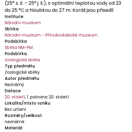
(25° s. š. – 25° j. š.), s optimální teplotou vody od 23
do 25 °C a hloubkou do 27 m. Koráli jsou přisedlí
Instituce
živočichové a mohou žít samostatně nebo v
Národní muzeum
koloniích. Vlastní koráli nejsou omezeni jen na tropy,
Sbírka
kde budují celé útesy, ale obývají i studené vody
Národní muzeum - Přírodovědecké muzeum
Arktidy a Antarktidy za polárním kruhem. Ale žádný z
Podsbírka
těchto chladnomilných druhů neroste tak rychle ani
Sbírka NM-PM
do takové velikosti, jako velké útesové druhy v
Podsbírka
tropech. Korálový útes je prostředí s největší
Zoologická sbírka
Typ předmětu
produkcí biomasy. Útesy, které obklopují kontinenty
Zoologické sbírky
a ostrovy, je chrání před destrukčním náporem
Autor předmětu
moře a ovlivňují utváření pobřeží vlivem vysoké
Neznámý
sedimentace mezi útesem a zemí. Samy jsou však
Datace
velmi ohroženy trvalým tlakem lidské činnosti.
20. století
,
1. polovina 20. století
Dvacet procent korálových útesů světa již bylo
Lokalita/místo vzniku
zničeno, téměř čtvrtina je v bezprostředním
Bez určení
Rozměry/velikost
nebezpečí a další čtvrtina je ohrožena v
neznámé
dlouhodobějším pohledu. Všechny korálové útesy
Materiál
sice vznikají na stejném principu růstem a