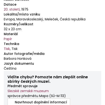
části mapy. Středové části vévodí obec Lipina. Na
Datace
mapě je zakreslena trať závodu, vzhledem k svému
20. století
,
1975
rozsahu pravděpodobně ženské juniorské kategorie.
Lokalita/místo vzniku
Start vyznačuje trojúhelník severovýchodně od obce
Evropa, Moravskoslezský, Meleček, Česká republika
Lipina (na lesní cestě u hranice paseky a okraje
Rozměry/velikost
lesa), cíl je označen dvojitým kolečkem severně od
32 x 23 cm
Materiál
stejnojmenné obce. Trať zahrnuje celkem pět
Papír
kontrol označených čísly 2 (potok v lese se sníženou
Technika
průchodností), 4 (kupa), 15 (krmelec), 19 (kupa), 14
Tisk
,
Tisk
(kámen). Kontroly jsou označeny nekompletní
Autor fotografie/média
číselnou řadou, je tedy pravděpodobné, že uvedený
Barbora Honková
závod byl pouze součástí mapového tréninku. Mapa
Jazyk dokumentu
není opatřena mapovým klíčem.
Čeština
Vidíte chybu? Pomozte nám zlepšit online
sbírky českých muzeí.
Předmět spravuje
Slezské zemské muzeum
správce předmětu Mapa
(
SÚ-M 113
)
Navrhnout doplnění informací