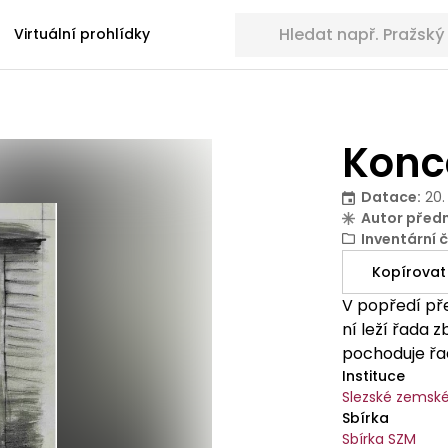
Hledat sbírkové předměty
Virtuální prohlídky
Konc
Datace
:
20.
Autor před
Inventární č
Kopírovat
V popředí př
ní leží řada 
pochoduje řa
Instituce
Slezské zems
Sbírka
Sbírka SZM