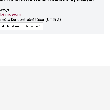
avuje
mské muzeum
dmětu Koncentrační tábor
(
U 1125 A
)
ut doplnění informací