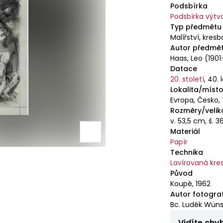
Podsbírka
Podsbírka výt
Typ předmětu
Malířství, kresb
Autor předmě
Haas, Leo (1901
Datace
20. století
,
40. 
Lokalita/místo
Evropa, Česko,
Rozměry/velik
v. 53,5 cm, š. 
Materiál
Papír
Technika
Lavírovaná kre
Původ
Koupě, 1962
Autor fotogra
Bc. Luděk Wün
Vidíte chy