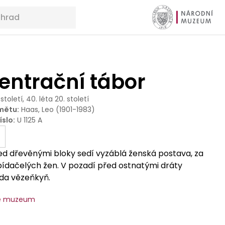
entrační tábor
 století, 40. léta 20. století
mětu
:
Haas, Leo (1901-1983)
íslo
:
U 1125 A
ed dřevěnými bloky sedí vyzáblá ženská postava, za
zbídačelých žen. V pozadí před ostnatými dráty
da vězeňkyň.
ké muzeum