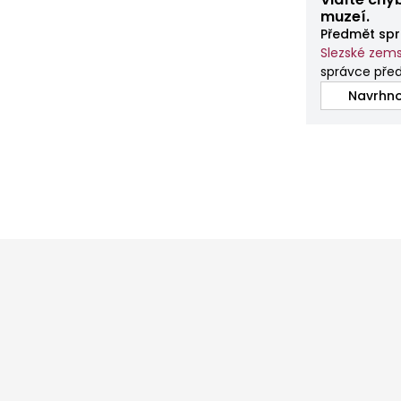
muzeí.
Předmět spr
Slezské ze
správce pře
Navrhno