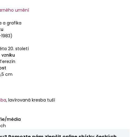
varného umění
a a grafika
tu
-1983)
léta 20. století
 vzniku
 Terezín
ost
36,5 cm
sba
,
lavírovaná kresba tuší
fie/média
sch
bu? Pomozte nám zlepšit online sbírky českých