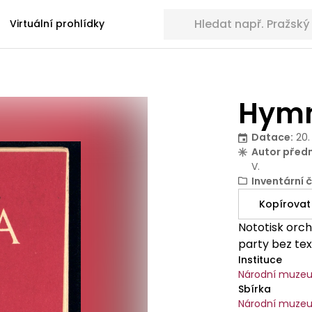
Hledat sbírkové předměty
Virtuální prohlídky
Hymn
Datace
:
20.
Autor před
V.
Inventární č
Kopírovat
Nototisk orc
party bez tex
Instituce
Národní muze
Sbírka
Národní muze