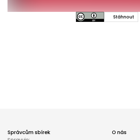
Stáhnout
Správcům sbírek
O nás
Spravuje: