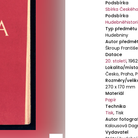
Podsbírka
Sbírka Českéh
Podsbírka
Hudebněhistori
Typ předmětu
Hudebniny
Autor předmě
Škroup Františ
Datace
20. století
,
1962
Lokalita/místo
Česko, Praha, 
Rozměry/velik
270 x 170 mm
Materiál
Papír
Technika
Tisk
,
Tisk
Autor fotogra
Kalousová Da
Vydavatel