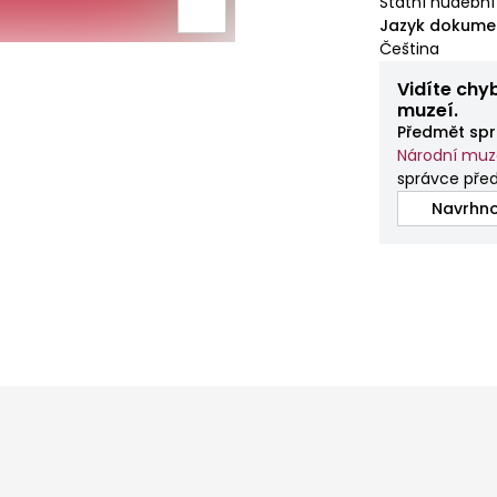
Státní hudební
Jazyk dokume
Čeština
Vidíte chy
muzeí.
Předmět spr
Národní mu
správce pře
Navrhno