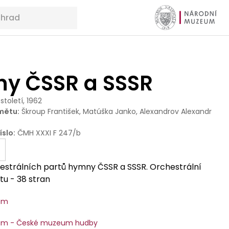
y ČSSR a SSSR
 století, 1962
mětu
:
Škroup František, Matúška Janko, Alexandrov Alexandr
íslo
:
ČMH XXXI F 247/b
hestrálních partů hymny ČSSR a SSSR. Orchestrální
tu - 38 stran
um
um - České muzeum hudby