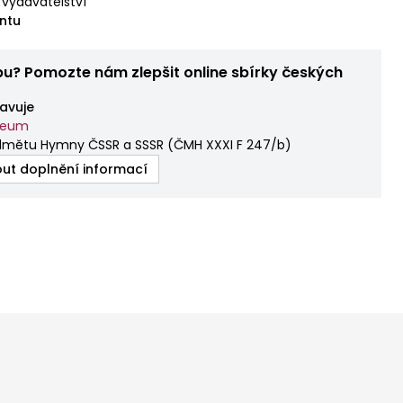
 vydavatelství
ntu
bu? Pomozte nám zlepšit online sbírky českých
avuje
zeum
dmětu Hymny ČSSR a SSSR
(
ČMH XXXI F 247/b
)
ut doplnění informací