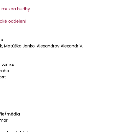
o muzea hudby
cké oddělení
tu
ek, Matúška Janko, Alexandrov Alexandr V.
 vzniku
Praha
ost
fie/média
gmar